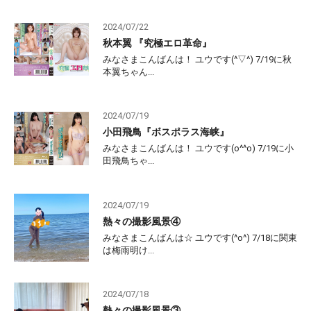
2024/07/22
秋本翼 『究極エロ革命』
みなさまこんばんは！ ユウです(^▽^) 7/19に秋
本翼ちゃん...
2024/07/19
小田飛鳥『ボスポラス海峡』
みなさまこんばんは！ ユウです(o^^o) 7/19に小
田飛鳥ちゃ...
2024/07/19
熱々の撮影風景④
みなさまこんばんは☆ ユウです(^o^) 7/18に関東
は梅雨明け...
2024/07/18
熱々の撮影風景③