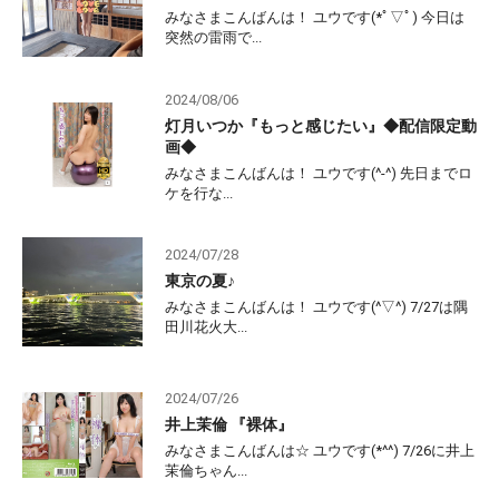
みなさまこんばんは！ ユウです(*ﾟ▽ﾟ) 今日は
突然の雷雨で...
2024/08/06
灯月いつか『もっと感じたい』◆配信限定動
画◆
みなさまこんばんは！ ユウです(^-^) 先日までロ
ケを行な...
2024/07/28
東京の夏♪
みなさまこんばんは！ ユウです(^▽^) 7/27は隅
田川花火大...
2024/07/26
井上茉倫 『裸体』
みなさまこんばんは☆ ユウです(*^^) 7/26に井上
茉倫ちゃん...