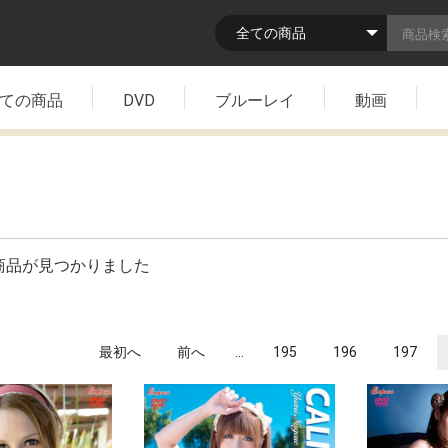
ての商品
DVD
ブルーレイ
動画
商品が見つかりました
最初へ
前へ
...
195
196
197