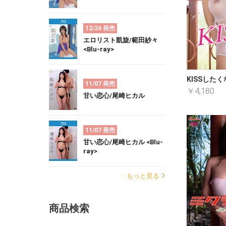
12/24 発売
エロリスト凱旋/範田紗々
<Blu-ray>
KISSした
11/07 発売
￥4,180
甘い恋心/尾崎ヒカル
11/07 発売
甘い恋心/尾崎ヒカル <Blu-
ray>
もっと見る
商品検索