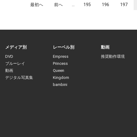
最初へ
前へ
...
195
196
197
メディア別
レーベル別
動画
DVD
Empress
推奨動作環境
ブルーレイ
Princess
動画
Queen
デジタル写真集
Kingdom
bambini