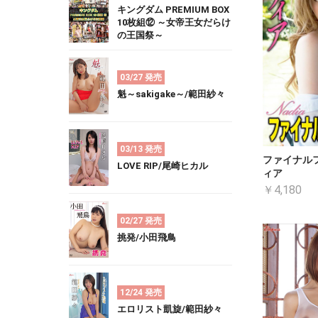
キングダム PREMIUM BOX
10枚組⑫ ～女帝王女だらけ
の王国祭～
03/27 発売
魁～sakigake～/範田紗々
03/13 発売
ファイナル
LOVE RIP/尾崎ヒカル
ィア
￥4,180
02/27 発売
挑発/小田飛鳥
12/24 発売
エロリスト凱旋/範田紗々