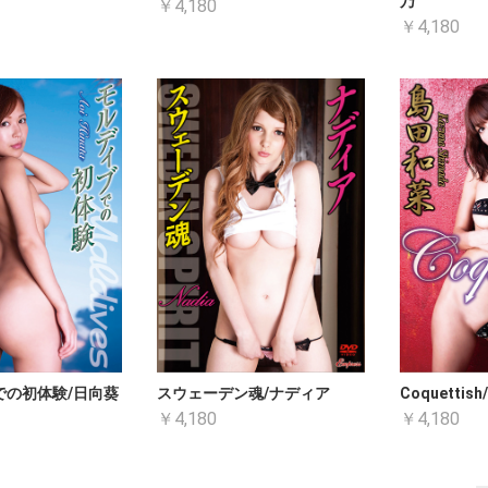
乃
￥4,180
￥4,180
での初体験/日向葵
スウェーデン魂/ナディア
Coquetti
￥4,180
￥4,180