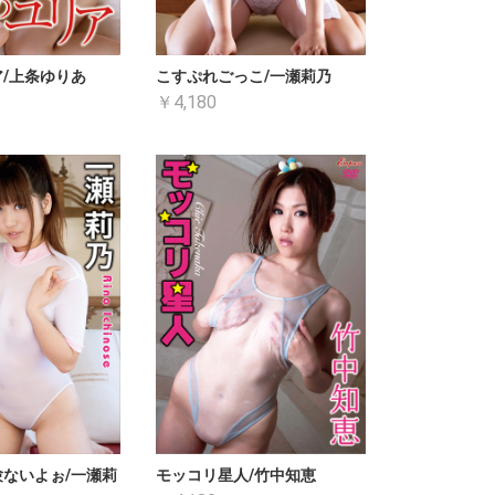
/上条ゆりあ
こすぷれごっこ/一瀬莉乃
￥4,180
ないよぉ/一瀬莉
モッコリ星人/竹中知恵