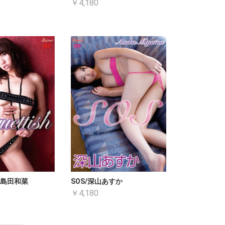
￥4,180
sh/島田和菜
SOS/深山あすか
￥4,180