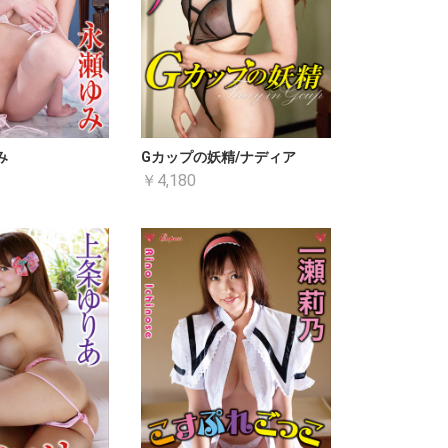
み
Gカップの妖精/ナディア
￥4,180