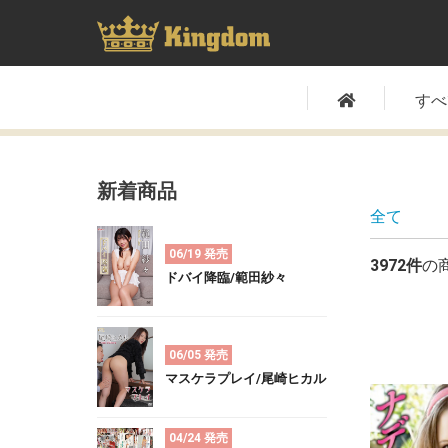
すべ
新着商品
全て
06/19 発売
3972件
の
ドバイ降臨/範田紗々
06/05 発売
マスケラプレイ/尾崎ヒカル
04/24 発売