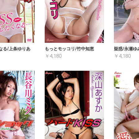
くなる/上条ゆりあ
もっとモッコリ/竹中知恵
疑惑/永瀬ゆ
￥4,180
￥4,180