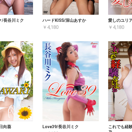
ク/長谷川ミク
ハードKISS/深山あすか
愛しのユリア
￥4,180
￥4,180
お買い物を続ける
カートへ進む
/日向葵
Love39/長谷川ミク
これでも経験