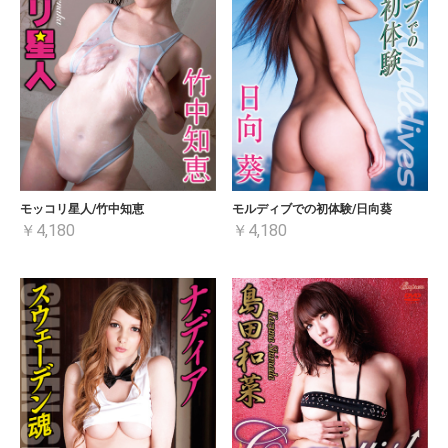
モッコリ星人/竹中知恵
モルディブでの初体験/日向葵
￥4,180
￥4,180