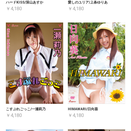
ハードKISS/深山あすか
愛しのユリア/上条ゆりあ
￥4,180
￥4,180
こすぷれごっこ/一瀬莉乃
HIMAWARI/日向葵
￥4,180
￥4,180