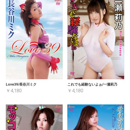
Love39/長谷川ミク
これでも経験ないよぉ/一瀬莉乃
￥4,180
￥4,180