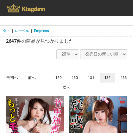
全て
|
レーベル
|
Empress
2647件
の商品が見つかりました
最初へ
前へ
...
129
130
131
132
133
次へ