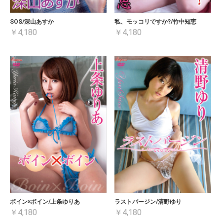
SOS/深山あすか
私、モッコリですか?/竹中知恵
￥4,180
￥4,180
ボイン×ボイン/上条ゆりあ
ラストバージン/清野ゆり
￥4,180
￥4,180