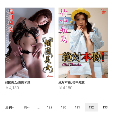
傾国美女/島田和菜
絶対本物!/竹中知恵
￥4,180
￥4,180
最初へ
前へ
...
129
130
131
132
133