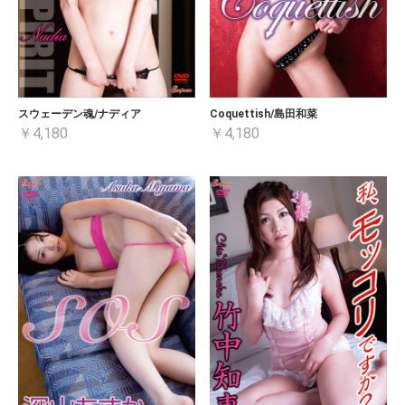
お買い物を続ける
カートへ進む
スウェーデン魂/ナディア
Coquettish/島田和菜
￥4,180
￥4,180