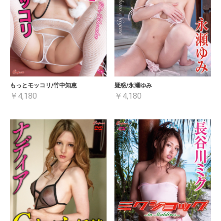
もっとモッコリ/竹中知恵
疑惑/永瀬ゆみ
￥4,180
￥4,180