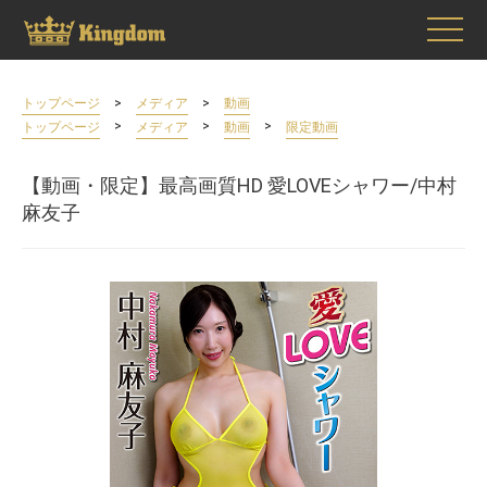
>
>
トップページ
メディア
動画
>
>
>
トップページ
メディア
動画
限定動画
【動画・限定】最高画質HD 愛LOVEシャワー/中村
麻友子