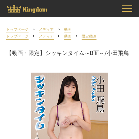
>
>
トップページ
メディア
動画
>
>
>
トップページ
メディア
動画
限定動画
【動画・限定】シッキンタイム～B面～/小田飛鳥