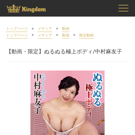
>
>
トップページ
メディア
動画
>
>
>
トップページ
メディア
動画
限定動画
【動画・限定】ぬるぬる極上ボディ/中村麻友子