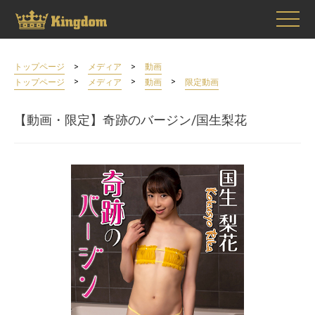
>
>
トップページ
メディア
動画
>
>
>
トップページ
メディア
動画
限定動画
【動画・限定】奇跡のバージン/国生梨花