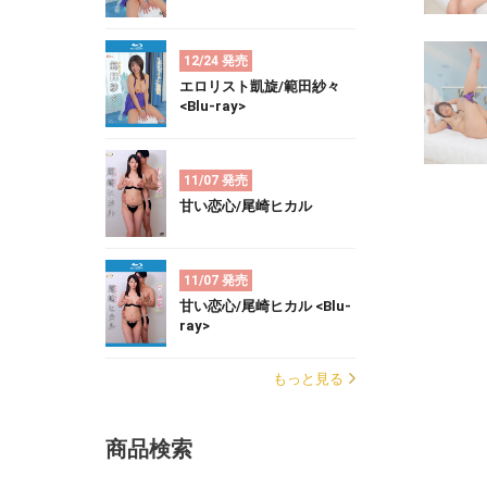
12/24 発売
エロリスト凱旋/範田紗々
<Blu-ray>
11/07 発売
甘い恋心/尾崎ヒカル
11/07 発売
甘い恋心/尾崎ヒカル <Blu-
ray>
もっと見る
商品検索