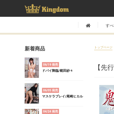
すべ
新着商品
トップページ
06/19 発売
【先行
ドバイ降臨/範田紗々
06/05 発売
マスケラプレイ/尾崎ヒカル
04/24 発売