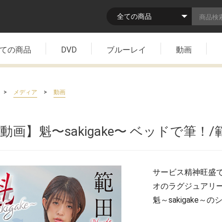
ての商品
DVD
ブルーレイ
動画
>
>
メディア
動画
動画】魁〜sakigake〜 ベッドで筆！
サービス精神旺盛
オのラグジュアリ
魁～sakigake