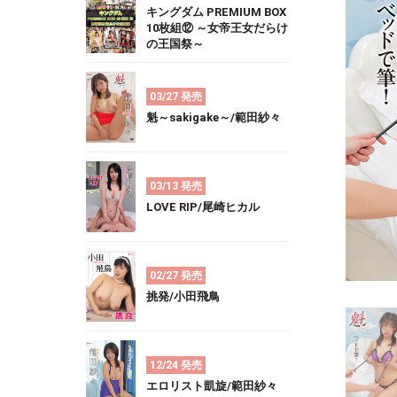
キングダム PREMIUM BOX
10枚組⑫ ～女帝王女だらけ
の王国祭～
03/27 発売
魁～sakigake～/範田紗々
03/13 発売
LOVE RIP/尾崎ヒカル
02/27 発売
挑発/小田飛鳥
12/24 発売
エロリスト凱旋/範田紗々