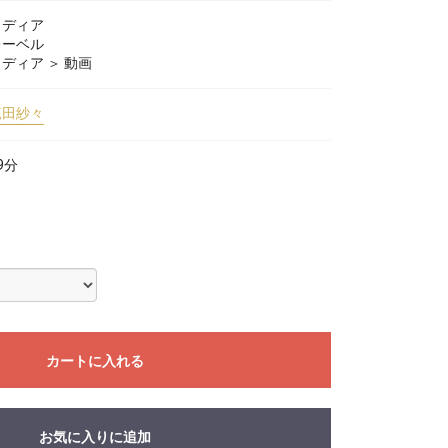
メディア
レーベル
メディア
＞
動画
範田紗々
9分
カートに入れる
お気に入りに追加