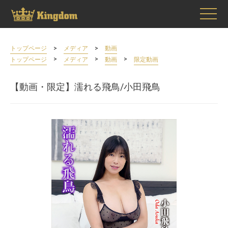
>
>
トップページ
メディア
動画
>
>
>
トップページ
メディア
動画
限定動画
【動画・限定】濡れる飛鳥/小田飛鳥