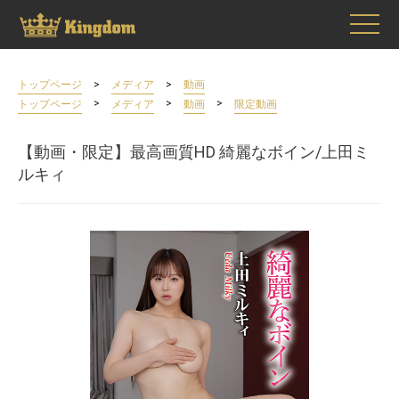
>
>
トップページ
メディア
動画
>
>
>
トップページ
メディア
動画
限定動画
【動画・限定】最高画質HD 綺麗なボイン/上田ミ
ルキィ