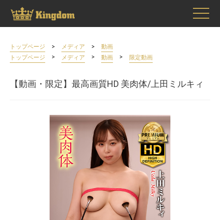
>
>
トップページ
メディア
動画
>
>
>
トップページ
メディア
動画
限定動画
【動画・限定】最高画質HD 美肉体/上田ミルキィ