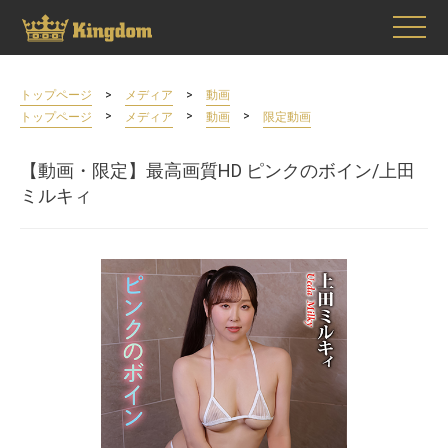
>
>
トップページ
メディア
動画
>
>
>
トップページ
メディア
動画
限定動画
【動画・限定】最高画質HD ピンクのボイン/上田
ミルキィ