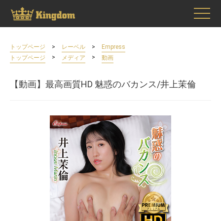
>
>
トップページ
レーベル
Empress
>
>
トップページ
メディア
動画
【動画】最高画質HD 魅惑のバカンス/井上茉倫