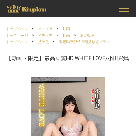
>
>
トップページ
メディア
動画
>
>
>
トップページ
メディア
動画
限定動画
>
>
トップページ
見放題
限定動画配信月額見放題プラン
【動画・限定】最高画質HD WHITE LOVE/小田飛鳥