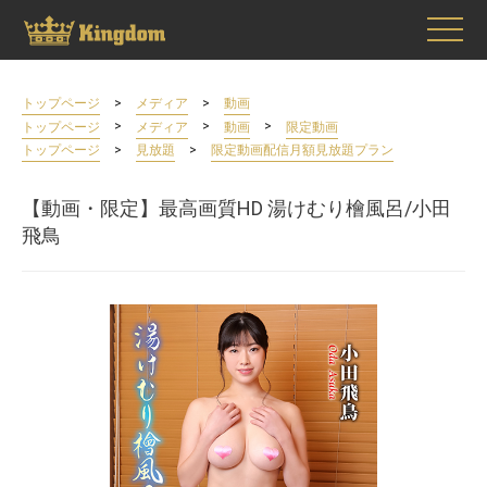
>
>
トップページ
メディア
動画
>
>
>
トップページ
メディア
動画
限定動画
>
>
トップページ
見放題
限定動画配信月額見放題プラン
【動画・限定】最高画質HD 湯けむり檜風呂/小田
飛鳥