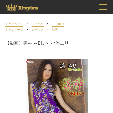
>
>
トップページ
レーベル
Empress
>
>
トップページ
メディア
動画
【動画】美神 ～BIJIN～/遥エリ