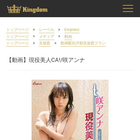
>
>
トップページ
レーベル
Empress
>
>
トップページ
メディア
動画
>
>
トップページ
見放題
動画配信月額見放題プラン
【動画】現役美人CA!/咲アンナ