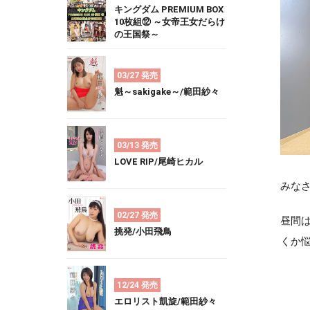
キングダム PREMIUM BOX
10枚組⑫ ～女帝王女だらけ
の王国祭～
03/27 発売
魁～sakigake～/範田紗々
03/13 発売
LOVE RIP/尾崎ヒカル
みなさ
02/27 発売
昼間
挑発/小田飛鳥
くか悩
12/24 発売
エロリスト凱旋/範田紗々