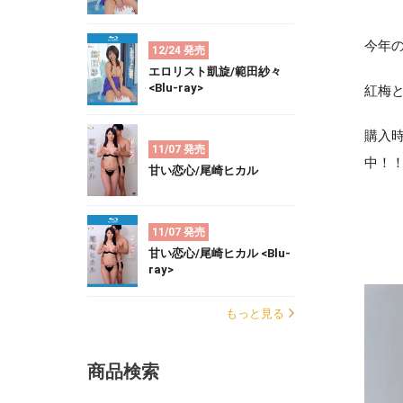
今年
12/24 発売
エロリスト凱旋/範田紗々
<Blu-ray>
紅梅
購入
11/07 発売
中！
甘い恋心/尾崎ヒカル
11/07 発売
甘い恋心/尾崎ヒカル <Blu-
ray>
もっと見る
商品検索