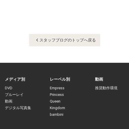
スタッフブログのトップへ戻る
メディア別
レーベル別
動画
DVD
Empress
推奨動作環境
ブルーレイ
Princess
動画
Queen
デジタル写真集
Kingdom
bambini