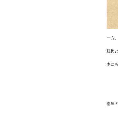
一方
紅梅
木にも
部屋