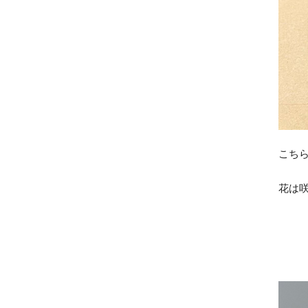
こち
花は