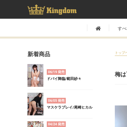
すべ
新着商品
トップ
06/19 発売
梅は
ドバイ降臨/範田紗々
06/05 発売
マスケラプレイ/尾崎ヒカル
04/24 発売