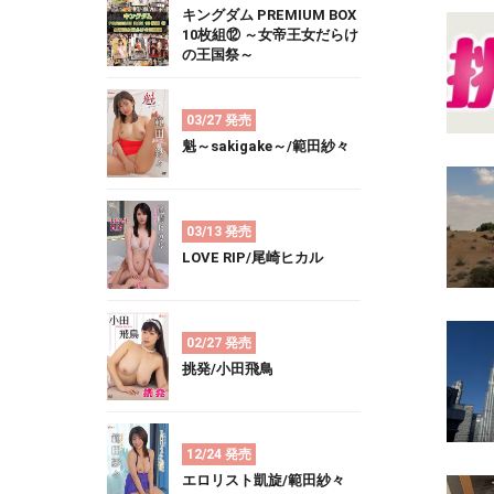
キングダム PREMIUM BOX
10枚組⑫ ～女帝王女だらけ
の王国祭～
03/27 発売
魁～sakigake～/範田紗々
03/13 発売
LOVE RIP/尾崎ヒカル
02/27 発売
挑発/小田飛鳥
12/24 発売
エロリスト凱旋/範田紗々