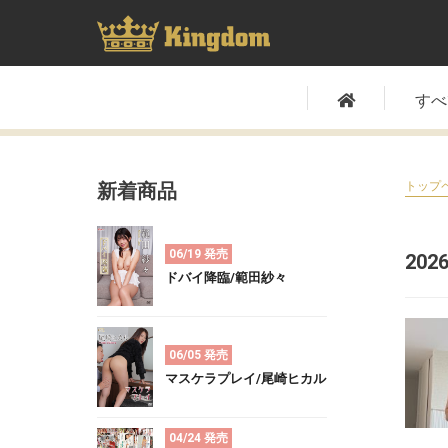
すべ
新着商品
トップ
06/19 発売
202
ドバイ降臨/範田紗々
06/05 発売
マスケラプレイ/尾崎ヒカル
04/24 発売