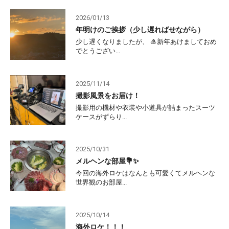
2026/01/13
年明けのご挨拶（少し遅ればせながら）
少し遅くなりましたが、 🎍新年あけましておめ
でとうござい...
2025/11/14
撮影風景をお届け！
撮影用の機材や衣装や小道具が詰まったスーツ
ケースがずらり...
2025/10/31
メルヘンな部屋💐✨
今回の海外ロケはなんとも可愛くてメルヘンな
世界観のお部屋...
2025/10/14
海外ロケ！！！